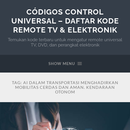
CÓDIGOS CONTROL
UNIVERSAL – DAFTAR KODE
REMOTE TV & ELEKTRONIK
Temukan kode terbaru untuk mengatur remote universal
TV, DVD, dan perangkat elektronik
SHOW MENU
TAG:
AI DALAM TRANSPORTASI MENGHADIRKAN
MOBILITAS CERDAS DAN AMAN. KENDARAAN
OTONOM