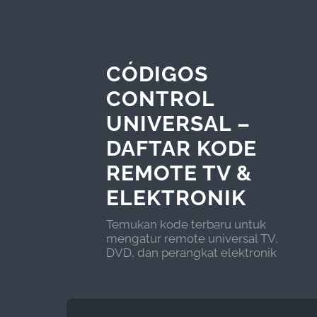
CÓDIGOS
CONTROL
UNIVERSAL –
DAFTAR KODE
REMOTE TV &
ELEKTRONIK
Temukan kode terbaru untuk
mengatur remote universal TV,
DVD, dan perangkat elektronik