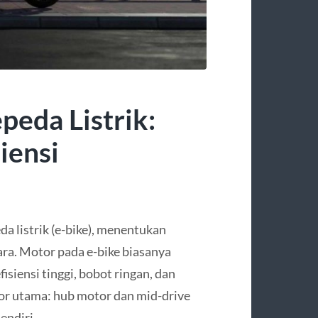
peda Listrik:
iensi
da listrik (e-bike), menentukan
ara. Motor pada e-bike biasanya
siensi tinggi, bobot ringan, dan
or utama: hub motor dan mid-drive
endiri.