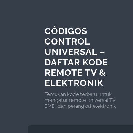
CÓDIGOS
CONTROL
UNIVERSAL –
DAFTAR KODE
REMOTE TV &
ELEKTRONIK
Temukan kode terbaru untuk
mengatur remote universal TV,
DVD, dan perangkat elektronik