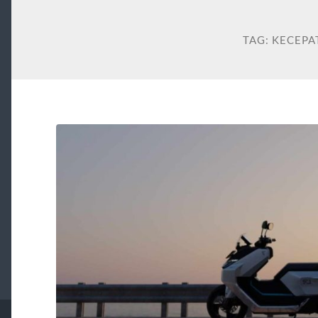
TAG:
KECEPA