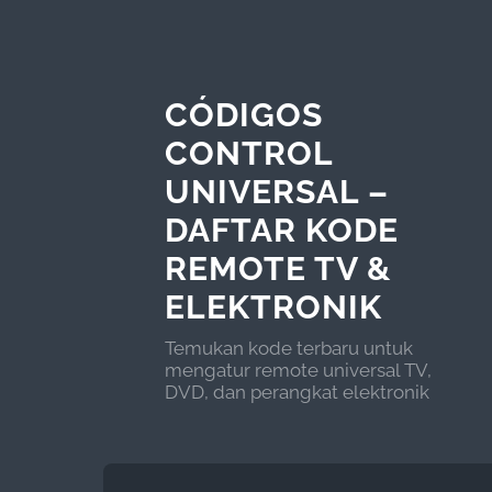
CÓDIGOS
CONTROL
UNIVERSAL –
DAFTAR KODE
REMOTE TV &
ELEKTRONIK
Temukan kode terbaru untuk
mengatur remote universal TV,
DVD, dan perangkat elektronik