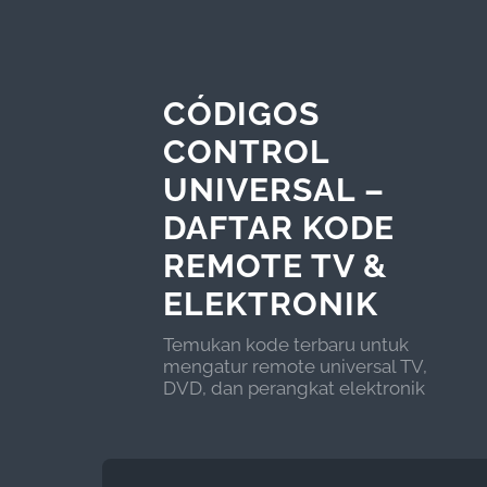
CÓDIGOS
CONTROL
UNIVERSAL –
DAFTAR KODE
REMOTE TV &
ELEKTRONIK
Temukan kode terbaru untuk
mengatur remote universal TV,
DVD, dan perangkat elektronik