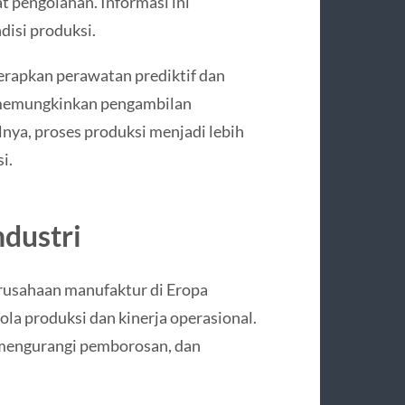
t pengolahan. Informasi ini
isi produksi.
nerapkan perawatan prediktif dan
emungkinkan pengambilan
lnya, proses produksi menjadi lebih
i.
ndustri
erusahaan manufaktur di Eropa
a produksi dan kinerja operasional.
, mengurangi pemborosan, dan