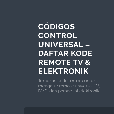
CÓDIGOS
CONTROL
UNIVERSAL –
DAFTAR KODE
REMOTE TV &
ELEKTRONIK
Temukan kode terbaru untuk
mengatur remote universal TV,
DVD, dan perangkat elektronik