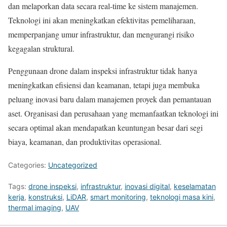
dan melaporkan data secara real-time ke sistem manajemen.
Teknologi ini akan meningkatkan efektivitas pemeliharaan,
memperpanjang umur infrastruktur, dan mengurangi risiko
kegagalan struktural.
Penggunaan drone dalam inspeksi infrastruktur tidak hanya
meningkatkan efisiensi dan keamanan, tetapi juga membuka
peluang inovasi baru dalam manajemen proyek dan pemantauan
aset. Organisasi dan perusahaan yang memanfaatkan teknologi ini
secara optimal akan mendapatkan keuntungan besar dari segi
biaya, keamanan, dan produktivitas operasional.
Categories:
Uncategorized
Tags:
drone inspeksi
,
infrastruktur
,
inovasi digital
,
keselamatan
kerja
,
konstruksi
,
LiDAR
,
smart monitoring
,
teknologi masa kini
,
thermal imaging
,
UAV