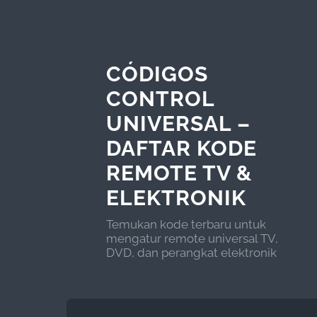
CÓDIGOS
CONTROL
UNIVERSAL –
DAFTAR KODE
REMOTE TV &
ELEKTRONIK
Temukan kode terbaru untuk
mengatur remote universal TV,
DVD, dan perangkat elektronik