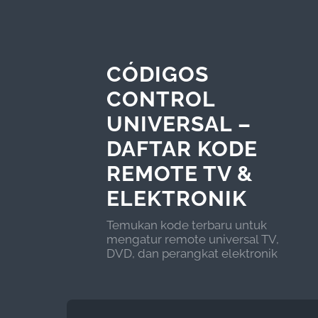
CÓDIGOS
CONTROL
UNIVERSAL –
DAFTAR KODE
REMOTE TV &
ELEKTRONIK
Temukan kode terbaru untuk
mengatur remote universal TV,
DVD, dan perangkat elektronik