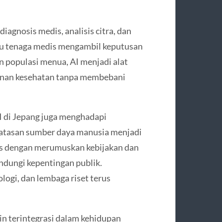
agnosis medis, analisis citra, dan
tu tenaga medis mengambil keputusan
n populasi menua, AI menjadi alat
yanan kesehatan tanpa membebani
I di Jepang juga menghadapi
rbatasan sumber daya manusia menjadi
s dengan merumuskan kebijakan dan
ndungi kepentingan publik.
logi, dan lembaga riset terus
n terintegrasi dalam kehidupan