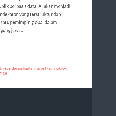
ublik berbasis data, AI akan menjadi
endekatan yang terstruktur dan
h satu pemimpin global dalam
gung jawab.
l
,
kecerdasan buatan
,
smart technology
,
gital