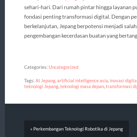
sehari-hari. Dari rumah pintar hingga layanan p
fondasi penting transformasi digital. Dengan p
berkelanjutan, Jepang berpotensi menjadi sala
pengembangan kecerdasan buatan yang bertang
Categories:
Uncategorized
Tags:
AI Jepang
,
artificial intelligence asia
,
inovasi digita
teknologi Jepang
,
teknologi masa depan
,
transformasi di
« Perkembangan Teknologi Robotika di Jepang